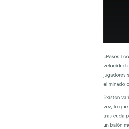
«Pases Loco
velocidad d
jugadores s
eliminado o
Existen var
vez, lo que
tras cada p
un balón m