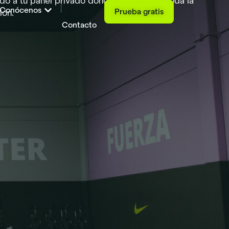
do a tu panel privado dónde encontrarás toda la
Contacto
Conócenos
Prueba gratis
ión.
Contacto