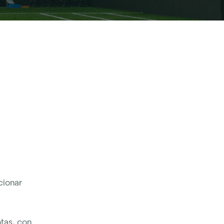
cionar
tas, con