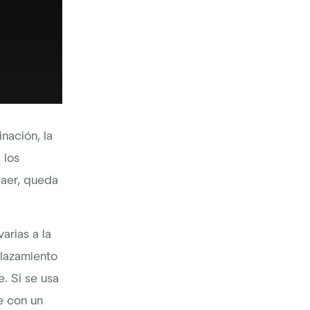
nación, la
 los
caer, queda
arias a la
plazamiento
. Si se usa
e con un