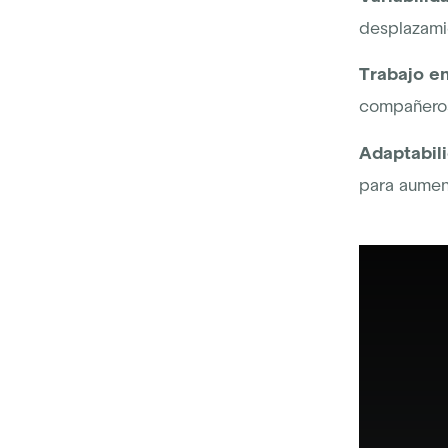
desplazamie
Trabajo e
compañeros 
Adaptabili
para aument