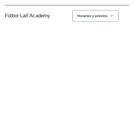
Fútbol Laif Academy
Tu viaje hacia el
éxito comienza
aquí