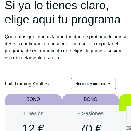
Si ya lo tienes claro,
elige aquí tu programa
Queremos que tengas la oportunidad de probar y decidir si
deseas continuar con nosotros. Por eso, sin importar el
programa de entrenamiento que elijas,
tu primera sesión
es completamente gratuita.
Laif Training Adultos
BONO
BONO
1 Sesión
8 Sesiones
12 €
70 €
0
0
0
0
0
0