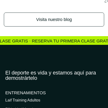
¿Q
Visita nuestro blog
TIS · RESERVA TU PRIMERA CLASE GRATIS · RESE
El deporte es vida y estamos aquí para
demostrártelo
ENTRENAMIENTOS
Laif Training Adultos